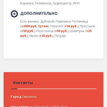
Караоке,
Телевизор,
Аудиоцентр,
WI-FI
ДОПОЛНИТЕЛЬНО
Есть веники, Дубовый,
Парковка,
Гостиница
(
+2500 руб. Сутки
),
Тапочки (
+50 руб.
),
Простыни
(
+50 руб.
),
Полотенца (
+50 руб.
),
Шампунь (
+25
руб.
),
Мыло (
+25 руб.
),
Посуда
Контакты
Город
Смоленск
Наш адрес
ул. Крупской, д. 64 Б стр.1