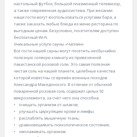
настольный футбол, большой плазменный телевизор,
а также современная аудиосистема. При желании
наши гости могут воспользоваться услугами бара, а
также заказать любые блюда из меню ресторана по
выгодным ценам. Безусловно, посетителям доступен
бесплатный Wi-Fi.
Уникальные услуги сауны «Чаплин»
Все гости нашей сауны могут посетить необычайно
полезную соляную комнату из привезенной
пакистанской розовой соли. Это самая полезная
чистая соль на нашей планете, целебные качества
которой известны со времён военных походов
Александра Македонского. В отличие от обычной
поваренной розовая соль содержит целых 92
микроэлемента, за счёт чего она способна:
• очищать организм от шлаков;
• улучшать циркуляцию крови и лимфы;
• расслаблять мышечную ткань;
• уравновешивать психологическое состояние;
• омолаживать организм;