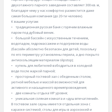
двухэтажного парного заведения составляет 300 кв. м,
благодаря чему у нас комфортно разместится даже
самая большая компания (до 20-ти человек).
К вашим услугам:
• традиционная русская баня с горячим влажным
паром под дубовый веник.
• большой бассейн с искусственным течением,
водопадом, гидромассажем и подогревом воды
(бассейн абсолютно безопасен для детей, поскольку
по его периметру установлены перила, а дно покрыто
антискользящим материалом slipstop);
• купель для любителей взбодриться в холодной
воде после жаркой парной;
• просторный гостевой зал с обеденным столом,
уютной мебелью и массой возможностей для
активного и насыщенного времяпровождения;
• две комнаты отдыха VIP уровня;
• уникальная соляная комната и «душ впечатлений».
В гостевом зале сауны имеется отдельная зона с
караоке-системой, столы для игры в аэрохоккей и